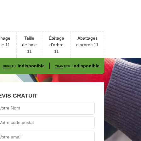
chage
Taille
Étêtage
Abattages
ie 11
de haie
d'arbre
d'arbres 11
11
11
indisponible
indisponible
BUREAU
CHANTIER
EVIS GRATUIT