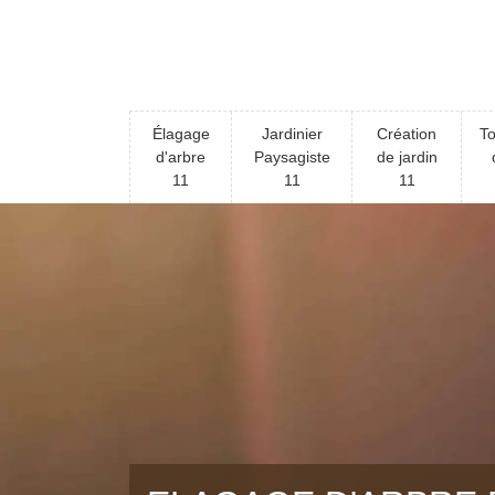
Élagage
Jardinier
Création
To
d'arbre
Paysagiste
de jardin
11
11
11