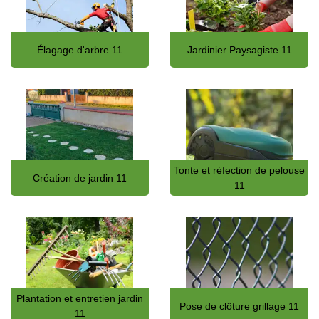
Élagage d'arbre 11
Jardinier Paysagiste 11
Tonte et réfection de pelouse
Création de jardin 11
11
Plantation et entretien jardin
Pose de clôture grillage 11
11