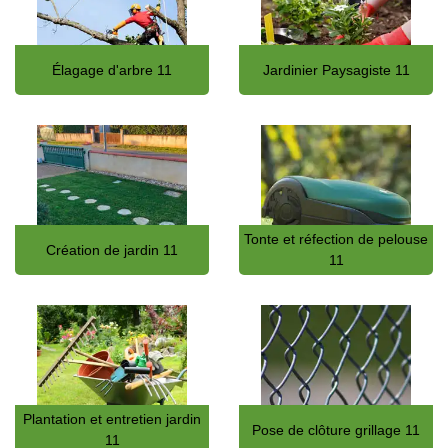
Élagage d'arbre 11
Jardinier Paysagiste 11
Tonte et réfection de pelouse
Création de jardin 11
11
Plantation et entretien jardin
Pose de clôture grillage 11
11