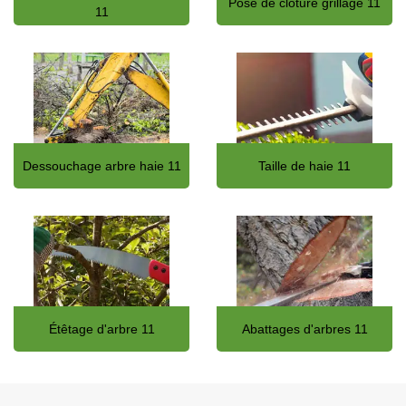
Pose de clôture grillage 11
11
Dessouchage arbre haie 11
Taille de haie 11
Étêtage d'arbre 11
Abattages d'arbres 11