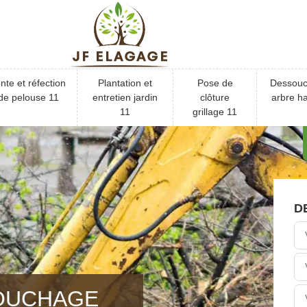
nte et réfection
Plantation et
Pose de
Dessou
de pelouse 11
entretien jardin
clôture
arbre ha
11
grillage 11
D
OUCHAGE