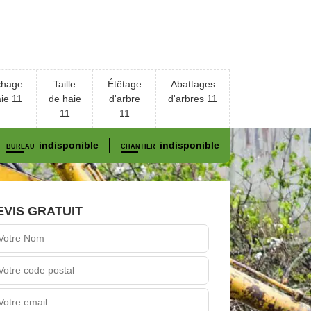
chage
Taille
Étêtage
Abattages
ie 11
de haie
d'arbre
d'arbres 11
11
11
indisponible
indisponible
BUREAU
CHANTIER
EVIS GRATUIT