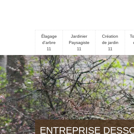
Élagage
Jardinier
Création
To
d'arbre
Paysagiste
de jardin
11
11
11
ENTREPRISE DESS