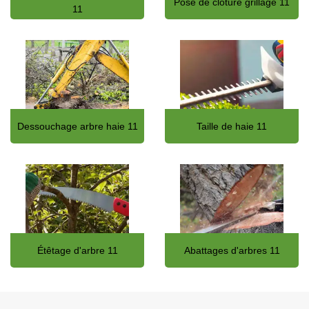
Pose de clôture grillage 11
11
Dessouchage arbre haie 11
Taille de haie 11
Étêtage d'arbre 11
Abattages d'arbres 11