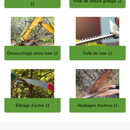
Pose de clôture grillage 11
11
Dessouchage arbre haie 11
Taille de haie 11
Étêtage d'arbre 11
Abattages d'arbres 11