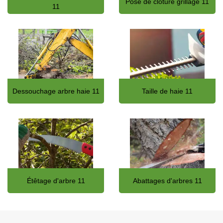
Pose de clôture grillage 11
11
Dessouchage arbre haie 11
Taille de haie 11
Étêtage d'arbre 11
Abattages d'arbres 11