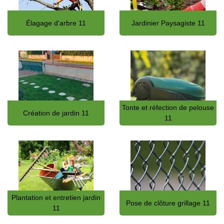
Élagage d'arbre 11
Jardinier Paysagiste 11
Tonte et réfection de pelouse
Création de jardin 11
11
Plantation et entretien jardin
Pose de clôture grillage 11
11