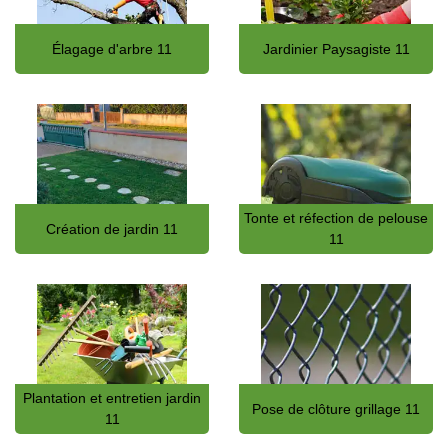
Élagage d'arbre 11
Jardinier Paysagiste 11
Tonte et réfection de pelouse
Création de jardin 11
11
Plantation et entretien jardin
Pose de clôture grillage 11
11