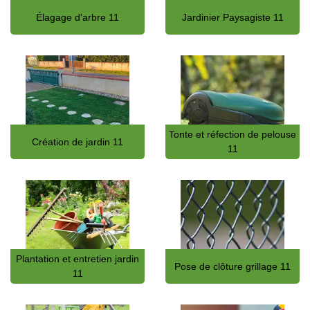
Élagage d'arbre 11
Jardinier Paysagiste 11
Tonte et réfection de pelouse
Création de jardin 11
11
Plantation et entretien jardin
Pose de clôture grillage 11
11