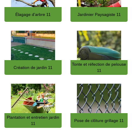
Élagage d'arbre 11
Jardinier Paysagiste 11
Tonte et réfection de pelouse
Création de jardin 11
11
Plantation et entretien jardin
Pose de clôture grillage 11
11