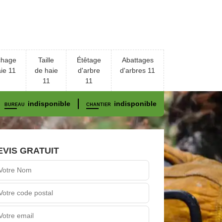
chage
Taille
Étêtage
Abattages
ie 11
de haie
d'arbre
d'arbres 11
11
11
indisponible
indisponible
BUREAU
CHANTIER
EVIS GRATUIT