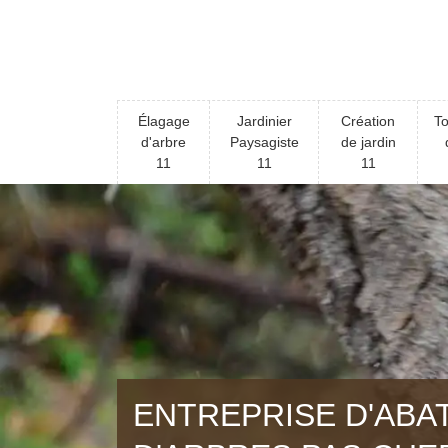
Élagage
Jardinier
Création
To
d'arbre
Paysagiste
de jardin
11
11
11
ENTREPRISE D'ABA