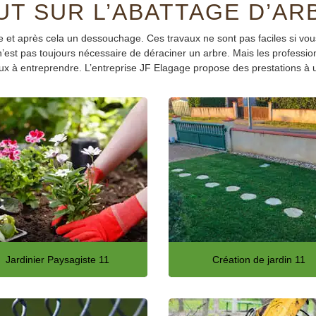
UT SUR L’ABATTAGE D’AR
tage et après cela un dessouchage. Ces travaux ne sont pas faciles si v
 n’est pas toujours nécessaire de déraciner un arbre. Mais les professio
x à entreprendre. L’entreprise JF Elagage propose des prestations à un 
Jardinier Paysagiste 11
Création de jardin 11