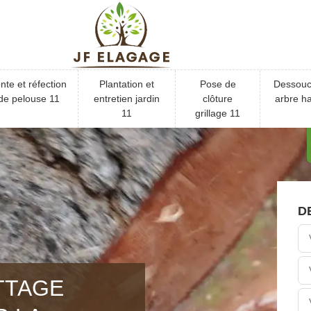
nte et réfection
Plantation et
Pose de
Dessou
de pelouse 11
entretien jardin
clôture
arbre ha
11
grillage 11
D
TTAGE