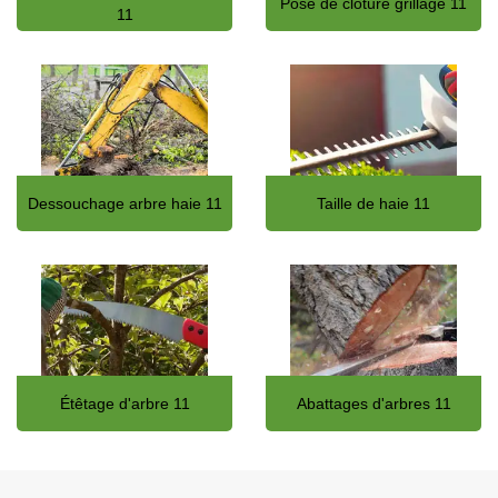
Pose de clôture grillage 11
11
Dessouchage arbre haie 11
Taille de haie 11
Étêtage d'arbre 11
Abattages d'arbres 11