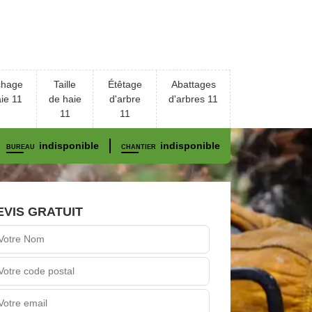
chage
Taille
Étêtage
Abattages
ie 11
de haie
d'arbre
d'arbres 11
11
11
indisponible
indisponible
BUREAU
CHANTIER
EVIS GRATUIT