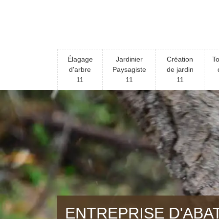
Élagage
Jardinier
Création
To
d'arbre
Paysagiste
de jardin
11
11
11
ENTREPRISE D'ABA