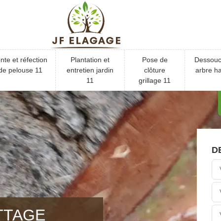
nte et réfection
Plantation et
Pose de
Dessou
de pelouse 11
entretien jardin
clôture
arbre ha
11
grillage 11
D
TTAGE