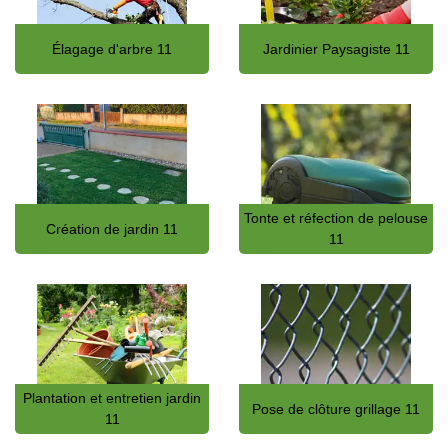
Élagage d'arbre 11
Jardinier Paysagiste 11
Tonte et réfection de pelouse
Création de jardin 11
11
Plantation et entretien jardin
Pose de clôture grillage 11
11