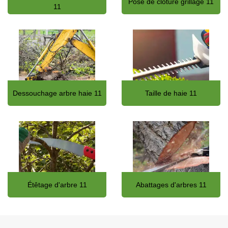
Pose de clôture grillage 11
11
Dessouchage arbre haie 11
Taille de haie 11
Étêtage d'arbre 11
Abattages d'arbres 11