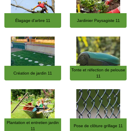
Élagage d'arbre 11
Jardinier Paysagiste 11
Tonte et réfection de pelouse
Création de jardin 11
11
Plantation et entretien jardin
Pose de clôture grillage 11
11