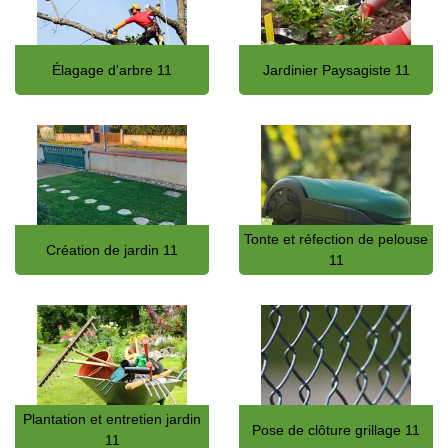
Élagage d'arbre 11
Jardinier Paysagiste 11
Tonte et réfection de pelouse
Création de jardin 11
11
Plantation et entretien jardin
Pose de clôture grillage 11
11